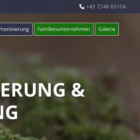
+43 7248 65104

rmonisierung
Familienunternehmen
Galerie
IERUNG &
NG