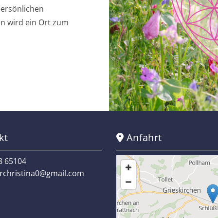
persönlichen
en wird ein Ort zum
kt
Anfahrt

8 65104
christina0@gmail.com