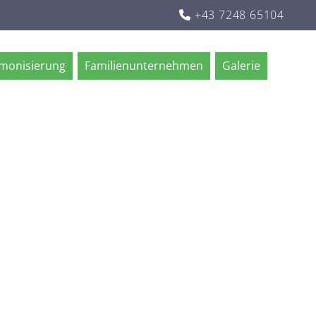
+43 7248 65104

rmonisierung
Familienunternehmen
Galerie