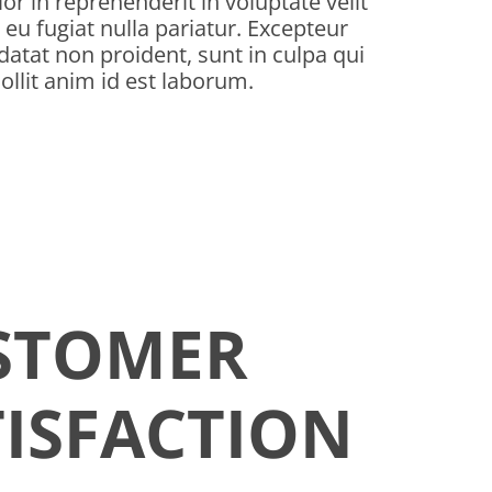
or in reprehenderit in voluptate velit
 eu fugiat nulla pariatur. Excepteur
datat non proident, sunt in culpa qui
ollit anim id est laborum.
STOMER
TISFACTION