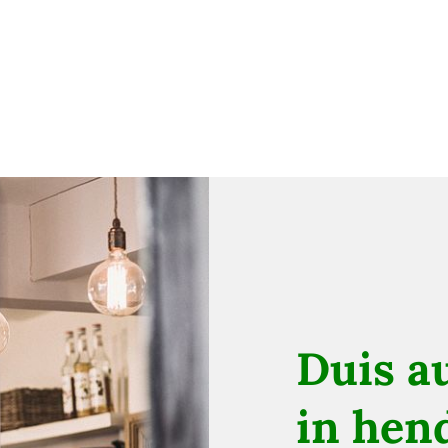
Duis au
in hend