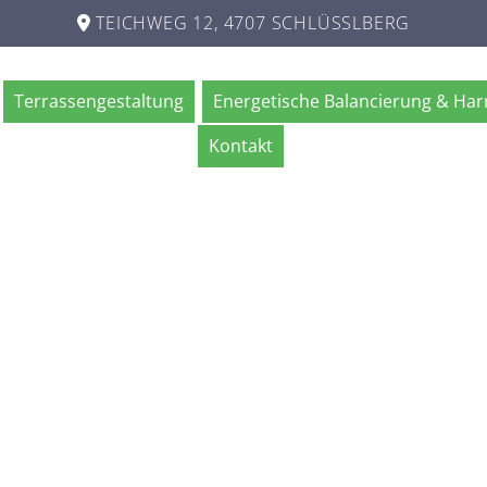
TEICHWEG 12, 4707 SCHLÜSSLBERG

Terrassengestaltung
Energetische Balancierung & Ha
Kontakt