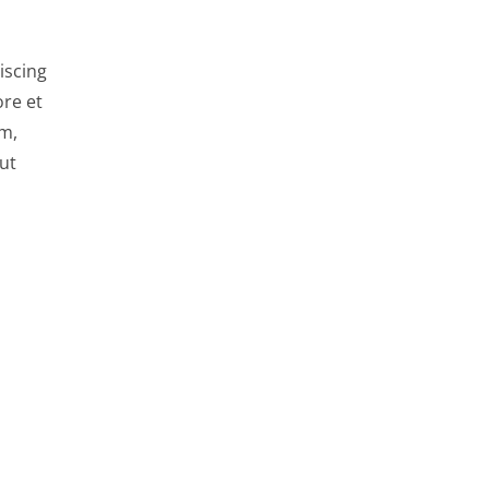
iscing
ore et
m,
 ut