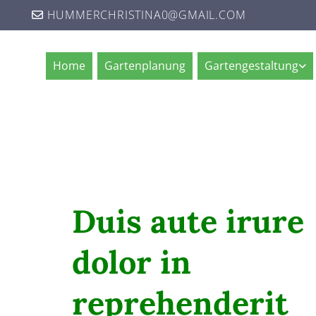
HUMMERCHRISTINA0@GMAIL.COM

Home
Gartenplanung
Gartengestaltung
Duis aute irure
dolor in
reprehenderit