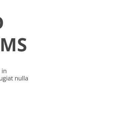
D
AMS
 in
ugiat nulla