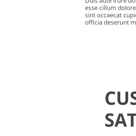
Duis aute irure dol
esse cillum dolore
sint occaecat cupi
officia deserunt m
CU
SA