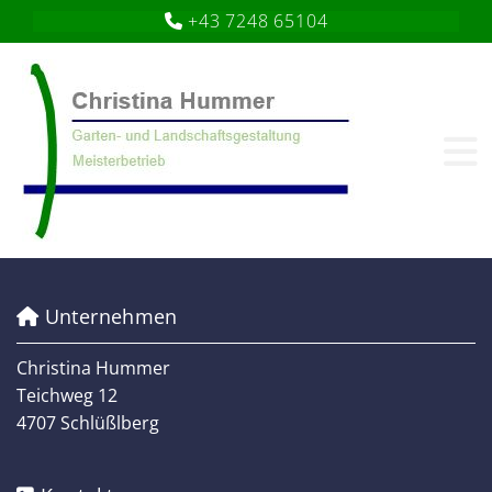
+43 7248 65104

Unternehmen

Christina Hummer
Teichweg 12
4707 Schlüßlberg