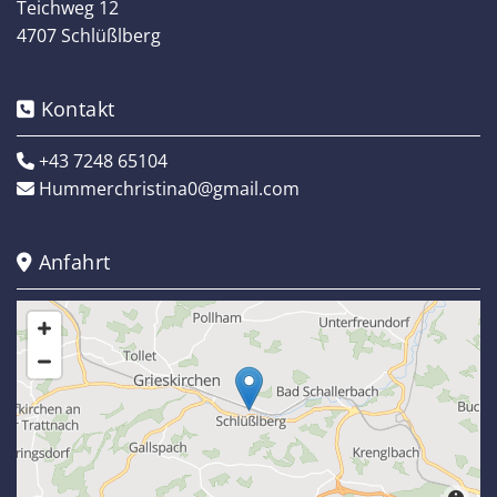
Teichweg 12
4707 Schlüßlberg
Kontakt

+43 7248 65104

Hummerchristina0@gmail.com

Anfahrt
