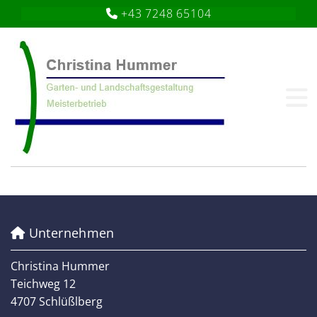
+43 7248 65104

Unternehmen

Christina Hummer
Teichweg 12
4707 Schlüßlberg