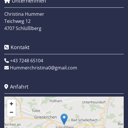
Unternehmen

Christina Hummer
Teichweg 12
4707 Schlüßlberg
Kontakt

+43 7248 65104

Hummerchristina0@gmail.com

Anfahrt
